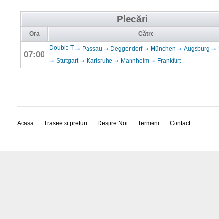
Plecări
Ora
Către
Double T
Passau
Deggendorf
München
Augsburg
07:00
Stuttgart
Karlsruhe
Mannheim
Frankfurt
Acasa
Trasee si preturi
Despre Noi
Termeni
Contact