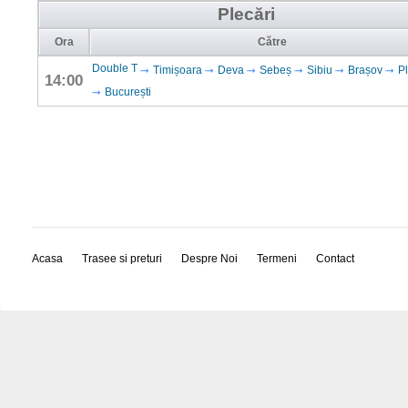
Plecări
Ora
Către
Double T
Timișoara
Deva
Sebeș
Sibiu
Brașov
Pl
14:00
București
Acasa
Trasee si preturi
Despre Noi
Termeni
Contact