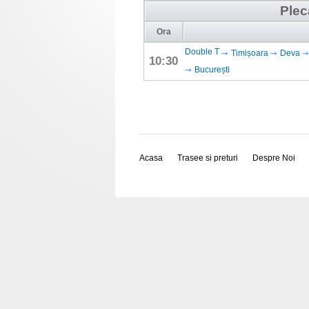
Plec
Ora
Double T
Timișoara
Deva
10:30
București
Acasa
Trasee si preturi
Despre Noi