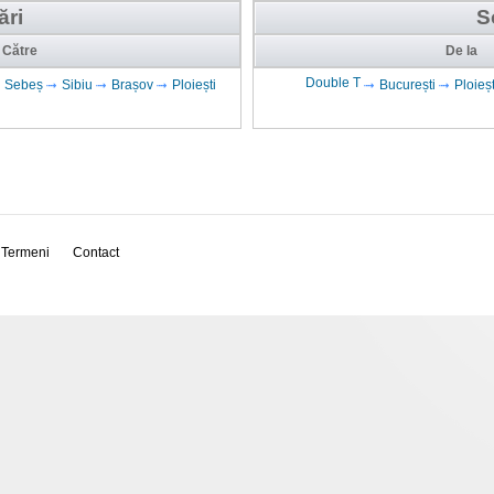
ări
S
Către
De la
Double T
Sebeș
Sibiu
Brașov
Ploiești
București
Ploieșt
Termeni
Contact