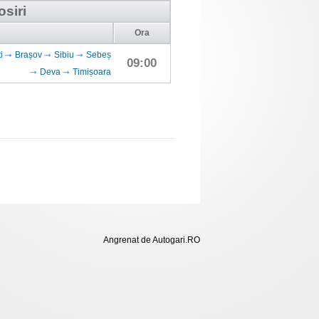
osiri
Ora
i
Brașov
Sibiu
Sebeș
09:00
Deva
Timișoara
Angrenat de Autogari.RO