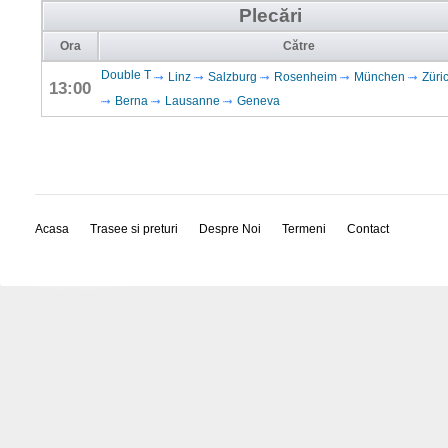
Plecări
Ora
Către
Double T
Linz
Salzburg
Rosenheim
München
Züri
13:00
Berna
Lausanne
Geneva
Acasa
Trasee si preturi
Despre Noi
Termeni
Contact