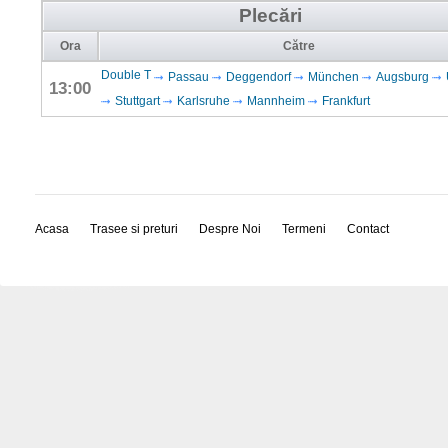
Plecări
Ora
Către
Double T
Passau
Deggendorf
München
Augsburg
13:00
Stuttgart
Karlsruhe
Mannheim
Frankfurt
Acasa
Trasee si preturi
Despre Noi
Termeni
Contact